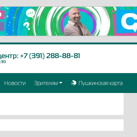
центр:
+7 (391) 288-88-81
9:30
Новости
Зрителям
Пушкинская карта