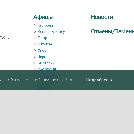
Афиша
Новости
Гастроли
Отмены/Замен
Концерты и шоу
ус 1,
Театр
Детские
Спорт
Цирк
Выставки
Экскурсия
Мастер-класс
 чтобы сделать сайт лучше для Вас.
Подробнее
Променад
Лекции
Квизы, квесты, игры.
Пушкинская карта