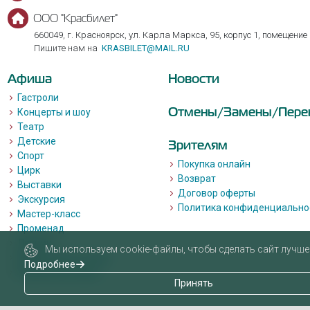
ООО "Красбилет"
660049, г. Красноярск, ул. Карла Маркса, 95, корпус 1, помещение
Пишите нам на
KRASBILET@MAIL.RU
Афиша
Новости
Гастроли
Отмены/Замены/Пере
Концерты и шоу
Театр
Детские
Зрителям
Спорт
Покупка онлайн
Цирк
Возврат
Выставки
Договор оферты
Экскурсия
Политика конфиденциально
Мастер-класс
Променад
Лекции
Мы используем cookie-файлы, чтобы сделать сайт лучше 
Квизы, квесты, игры.
Подробнее
Пушкинская карта
Принять