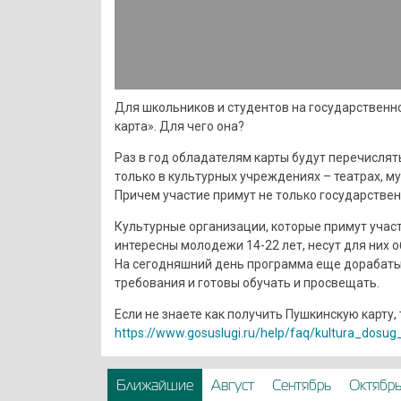
Для школьников и студентов на государственн
карта». Для чего она?
Раз в год обладателям карты будут перечислят
только в культурных учреждениях – театрах, му
Причем участие примут не только государствен
Культурные организации, которые примут участ
интересны молодежи 14-22 лет, несут для них 
На сегодняшний день программа еще дорабаты
требования и готовы обучать и просвещать.
Если не знаете как получить Пушкинскую карту, 
https://www.gosuslugi.ru/help/faq/kultura_dosu
Ближайшие
Август
Сентябрь
Октябр